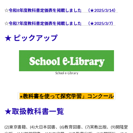
☆
令和8年
度教科書定価表を掲載しました （★2025/3/14）
☆
令和7年
度教科書定価表を掲載しました （★2025/3/7）
★ ピックアップ
School e-Library
★教科書を使って探究学習」コンクール
★取扱教科書一覧
(2)東京書籍、(4)大日本図書、(6)教育図書、(7)実教出版、(9)開隆堂