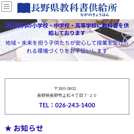
コ
ナ
ン
ビ
テ
ゲ
ン
ー
長野県内の小学校・中学校・高等学校に教科書を供
ツ
シ
給しております
へ
ョ
ス
ン
地域・未来を担う子供たちが安心して授業を受けら
キ
に
れる環境づくりをお手伝いします
ッ
移
プ
動
〒380-0802
長野県長野市上松４丁目７-２０
TEL：026-243-1400
★ お知らせ