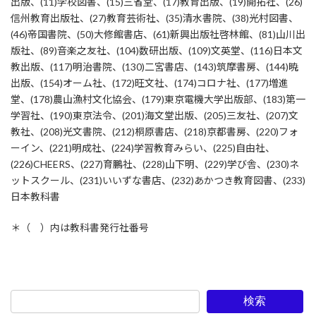
出版、(11)学校図書、(15)三省堂、(17)教育出版、(19)開拓社、(26)
信州教育出版社、(27)教育芸術社、(35)清水書院、(38)光村図書、
(46)帝国書院、(50)大修館書店、(61)新興出版社啓林館、(81)山川出
版社、(89)音楽之友社、(104)数研出版、(109)文英堂、(116)日本文
教出版、(117)明治書院、(130)二宮書店、(143)筑摩書房、(144)暁
出版、(154)オーム社、(172)旺文社、(174)コロナ社、(177)増進
堂、(178)農山漁村文化協会、(179)東京電機大学出版部、(183)第一
学習社、(190)東京法令、(201)海文堂出版、(205)三友社、(207)文
教社、(208)光文書院、(212)桐原書店、(218)京都書房、(220)フォ
ーイン、(221)明成社、(224)学習教育みらい、(225)自由社、
(226)CHEERS、(227)育鵬社、(228)山下明、(229)学び舎、(230)ネ
ットスクール、(231)いいずな書店、(232)あかつき教育図書、(233)
日本教科書
＊（ ）内は教科書発行社番号
検索