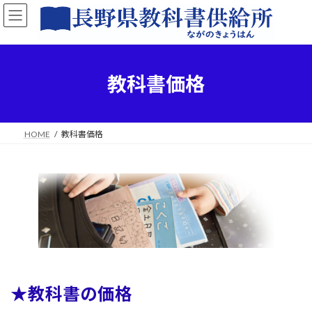
コ
ナ
ン
ビ
テ
ゲ
ン
ー
ツ
シ
へ
ョ
教科書価格
ス
ン
キ
に
ッ
移
プ
動
HOME
教科書価格
★教科書の価格