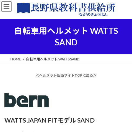
コ
ナ
ン
ビ
テ
ゲ
ン
ー
ツ
シ
自転車用ヘルメット WATTS
へ
ョ
ス
ン
SAND
キ
に
ッ
移
プ
動
HOME
自転車用ヘルメット WATTS SAND
＜ヘルメット販売サイトTOPに戻る＞
WATTS JAPAN FITモデル
SAND